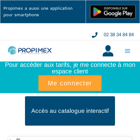
Aller
Propimex a aussi une application
au
pour smartphone
contenu
02 38 34 84 84
Pour accéder aux tarifs, je me connecte à mon
espace client
Me connecter
Accès au catalogue interactif