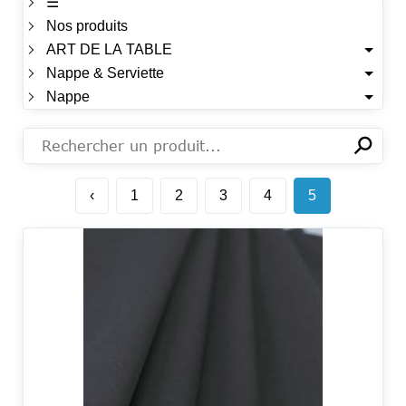
☰
Nos produits
ART DE LA TABLE
Nappe & Serviette
Nappe
⚲
✕
‹
1
2
3
4
5