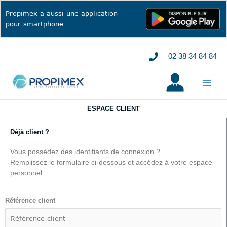
Aller
Propimex a aussi une application
au
pour smartphone
contenu
02 38 34 84 84
ESPACE CLIENT
Déjà client ?
Vous possédez des identifiants de connexion ?
Remplissez le formulaire ci-dessous et accédez à votre espace
personnel.
Référence client