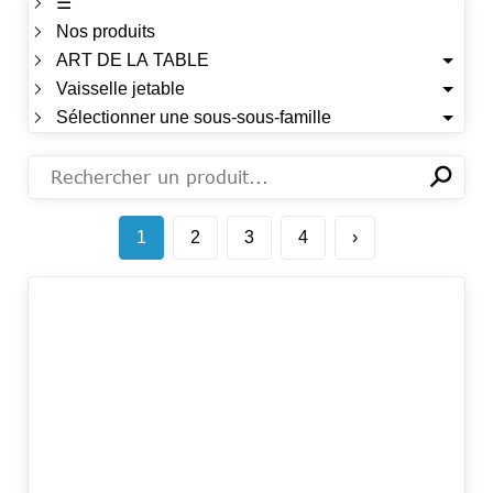
☰
Nos produits
ART DE LA TABLE
Vaisselle jetable
Sélectionner une sous-sous-famille
⚲
✕
1
2
3
4
›