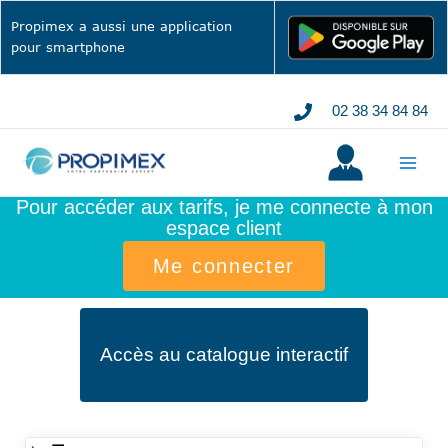
Aller
Propimex a aussi une application
au
pour smartphone
contenu
02 38 34 84 84
Pour accéder aux tarifs, je me connecte à mon
espace client
Me connecter
Accès au catalogue interactif