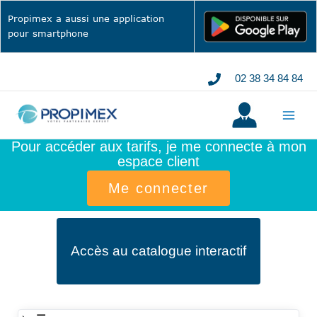
Aller
Propimex a aussi une application
au
pour smartphone
contenu
02 38 34 84 84
Pour accéder aux tarifs, je me connecte à mon
espace client
Me connecter
Accès au catalogue interactif