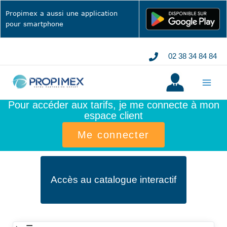
Aller
Propimex a aussi une application
au
pour smartphone
contenu
02 38 34 84 84
Pour accéder aux tarifs, je me connecte à mon
espace client
Me connecter
Accès au catalogue interactif