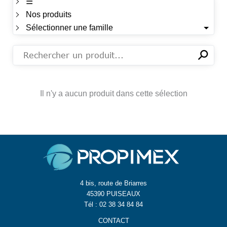
☰
Nos produits
Sélectionner une famille
⚲
✕
Il n'y a aucun produit dans cette sélection
4 bis, route de Briarres
45390 PUISEAUX
Tél : 02 38 34 84 84
CONTACT