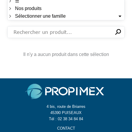
☰
Nos produits
Sélectionner une famille
⚲
✕
Il n'y a aucun produit dans cette sélection
4 bis, route de Briarres
45390 PUISEAUX
Tél : 02 38 34 84 84
CONTACT