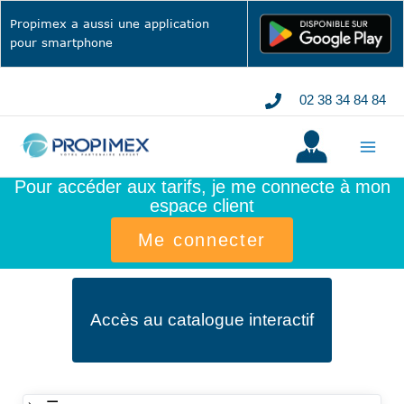
Aller
Propimex a aussi une application
au
pour smartphone
contenu
02 38 34 84 84
Pour accéder aux tarifs, je me connecte à mon
espace client
Me connecter
Accès au catalogue interactif